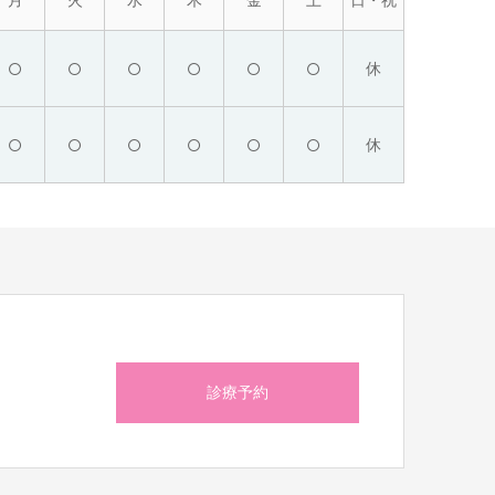
月
火
水
木
金
土
日・祝
○
○
○
○
○
○
休
○
○
○
○
○
○
休
ら
診療予約