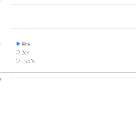
ス
男性
別
女性
その他
容